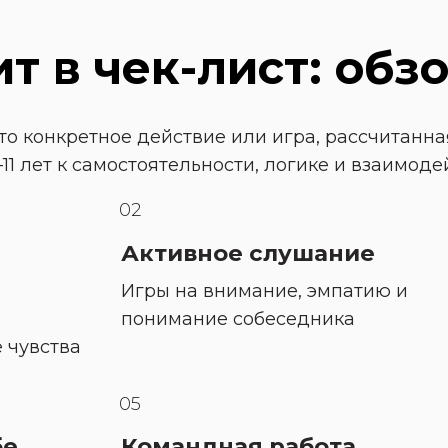
т в чек-лист: обз
то конкретное действие или игра, рассчитанная
11 лет к самостоятельности, логике и взаимод
02
Активное слушание
Игры на внимание, эмпатию и 
понимание собеседника
 чувства
05
бе
Командная работа