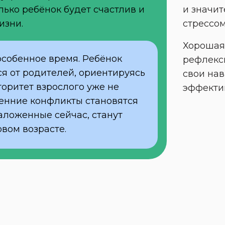
ько ребёнок будет счастлив и 
и значит
изни.
стрессом
Хорошая 
особенное время. Ребёнок 
рефлекси
я от родителей, ориентируясь 
свои нав
торитет взрослого уже не 
эффекти
енние конфликты становятся 
аложенные сейчас, станут 
вом возрасте.