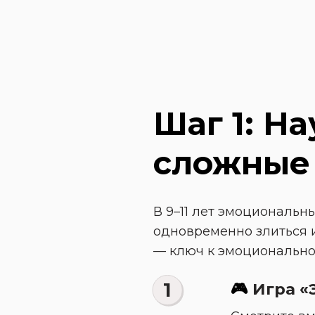
Шаг 1: Н
сложные 
В 9–11 лет эмоциональн
одновременно злиться и
— ключ к эмоционально
1
🎮
 Игра 