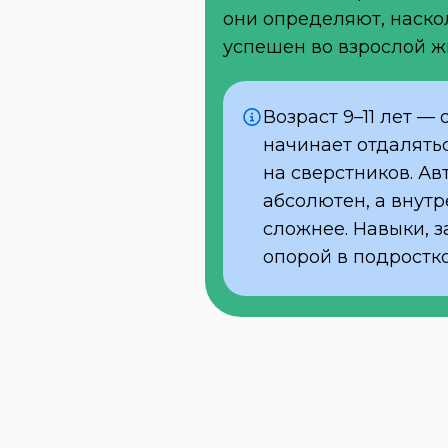
они определяют, наскол
успешен во взрослой ж
Возраст 9–11 лет — 
начинает отдалятьс
на сверстников. Ав
абсолютен, а внутр
сложнее. Навыки, з
опорой в подростко