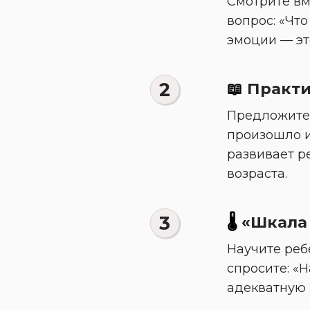
Смотрите вм
вопрос: «Чт
эмоции — эт
2
📖
 Практ
Предложите 
произошло и 
развивает р
возраста.
3
🌡️
 «Шкала
Научите ребё
спросите: «Н
адекватную 