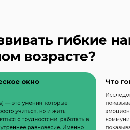
звивать гибкие на
ом возрасте?
еское окно 
Что го
Исследов
ls) — это умения, которые 
показыва
сто учиться, но и жить: 
эмоцион
яться с трудностями, работать в 
коммуник
нутреннее равновесие. Именно 
показыва